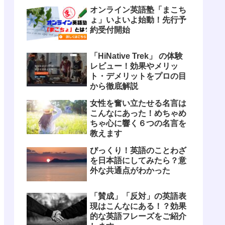
しよう！
オンライン英語塾「まこち
ょ」いよいよ始動！先行予
約受付開始
「HiNative Trek」 の体験
レビュー！効果やメリッ
ト・デメリットをプロの目
から徹底解説
女性を奮い立たせる名言は
こんなにあった！めちゃめ
ちゃ心に響く６つの名言を
教えます
びっくり！英語のことわざ
を日本語にしてみたら？意
外な共通点がわかった
「賛成」「反対」の英語表
現はこんなにある！？効果
的な英語フレーズをご紹介