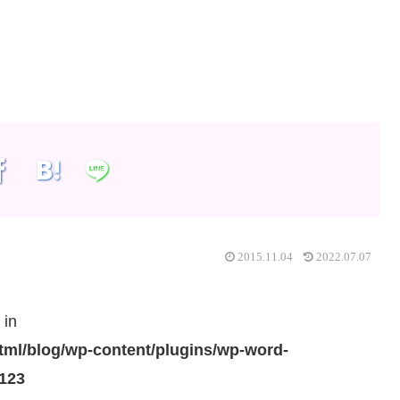
2015.11.04
2022.07.07
 in
ml/blog/wp-content/plugins/wp-word-
123