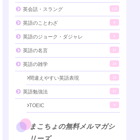
英会話・スラング
122
英語のことわざ
8
英語のジョーク・ダジャレ
9
英語の名言
37
英語の雑学
24
間違えやすい英語表現
19
英語勉強法
47
TOEIC
9
まこちょの無料メルマガシ
リーズ