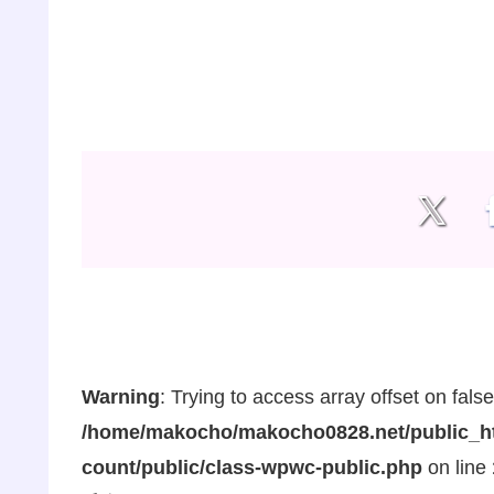
Warning
: Trying to access array offset on false
/home/makocho/makocho0828.net/public_ht
count/public/class-wpwc-public.php
on line