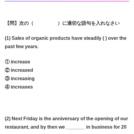
【問】次の（ ）に適切な語句を入れなさい
(1) Sales of organic products have steadily ( ) over the
past few years.
① increase
② increased
③ increasing
④ increases
(2) Next Friday is the anniversary of the opening of our
restaurant, and by then we _______ in business for 20