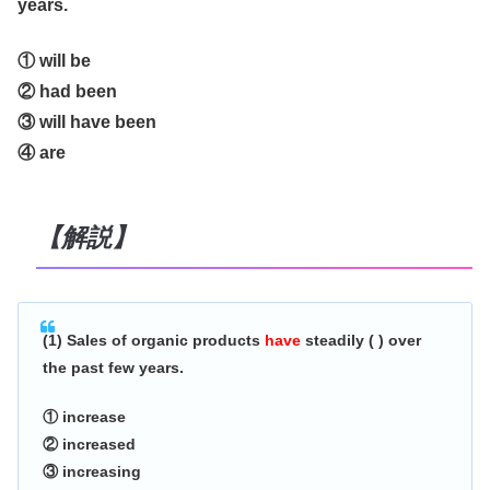
years.
① will be
② had been
③ will have been
④ are
【解説】
(1) Sales of organic products
have
steadily ( ) over
the past few years.
① increase
② increased
③ increasing