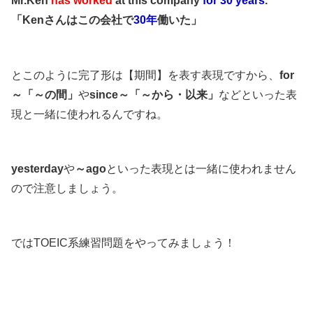
Mr.Ken
has worked
at this company
for 30 years
.
「Kenさんはこの会社で
30年
働いた」
とこのように完了形は【期間】を表す表現ですから、
for
～「～の間」
や
since～「～から・以来」
などといった表
現と一緒に使われるんですね。
yesterday
や
～ago
といった表現とは一緒に使われません
ので注意しましょう。
ではTOEIC系練習問題をやってみましょう！