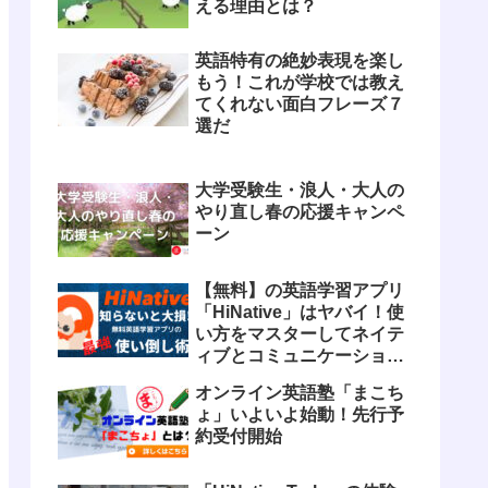
える理由とは？
英語特有の絶妙表現を楽し
もう！これが学校では教え
てくれない面白フレーズ７
選だ
大学受験生・浪人・大人の
やり直し春の応援キャンペ
ーン
【無料】の英語学習アプリ
「HiNative」はヤバイ！使
い方をマスターしてネイテ
ィブとコミュニケーション
しよう！
オンライン英語塾「まこち
ょ」いよいよ始動！先行予
約受付開始