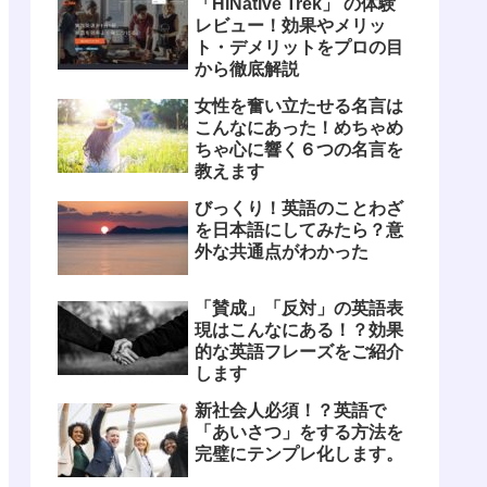
「HiNative Trek」 の体験
レビュー！効果やメリッ
ト・デメリットをプロの目
から徹底解説
女性を奮い立たせる名言は
こんなにあった！めちゃめ
ちゃ心に響く６つの名言を
教えます
びっくり！英語のことわざ
を日本語にしてみたら？意
外な共通点がわかった
「賛成」「反対」の英語表
現はこんなにある！？効果
的な英語フレーズをご紹介
します
新社会人必須！？英語で
「あいさつ」をする方法を
完璧にテンプレ化します。