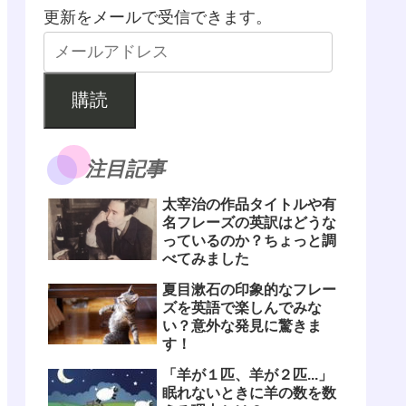
更新をメールで受信できます。
購読
注目記事
太宰治の作品タイトルや有
名フレーズの英訳はどうな
っているのか？ちょっと調
べてみました
夏目漱石の印象的なフレー
ズを英語で楽しんでみな
い？意外な発見に驚きま
す！
「羊が１匹、羊が２匹...」
眠れないときに羊の数を数