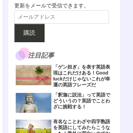
更新をメールで受信できます。
購読
注目記事
「ゲン担ぎ」を表す英語表
現はこれだけある！Good
luckだけじゃないこれが幸
運の英語フレーズだ
「釈迦に説法」って英語で
どういうの？英語でことわ
ざに挑戦する！
有名なことわざや四字熟語
を英語にしてみたらこうな