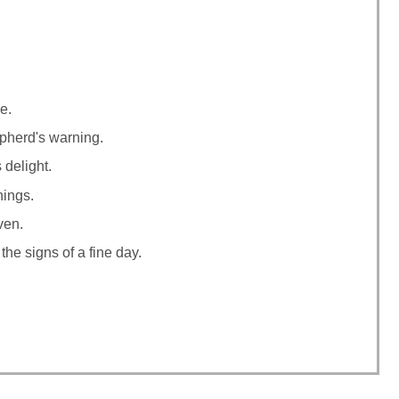
e.
epherd's warning.
 delight.
venings.
ven.
he signs of a fine day.