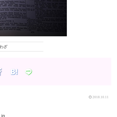
わざ
2018.10.11
 in