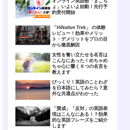
オンライン英語塾「まこち
ょ」いよいよ始動！先行予
約受付開始
「HiNative Trek」 の体験
レビュー！効果やメリッ
ト・デメリットをプロの目
から徹底解説
女性を奮い立たせる名言は
こんなにあった！めちゃめ
ちゃ心に響く６つの名言を
教えます
びっくり！英語のことわざ
を日本語にしてみたら？意
外な共通点がわかった
「賛成」「反対」の英語表
現はこんなにある！？効果
的な英語フレーズをご紹介
します