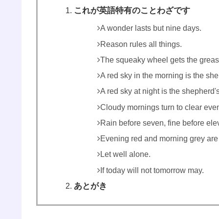
これが英語特有のことわざです
A wonder lasts but nine days.
Reason rules all things.
The squeaky wheel gets the greas
A red sky in the morning is the sh
A red sky at night is the shepherd's
Cloudy mornings turn to clear e
Rain before seven, fine before ele
Evening red and morning grey are t
Let well alone.
If today will not tomorrow may.
あとがき