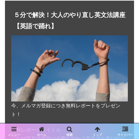
５分で解決！大人のやり直し英文法講座
【英語で踊れ】
今、メルマガ登録につき無料レポートをプレゼン
ト！
無料レポートタイトル
メニュー
ホーム
検索
トップ
サイドバー
「なぜ英文法学習が必要なのか？英文法を再びやり