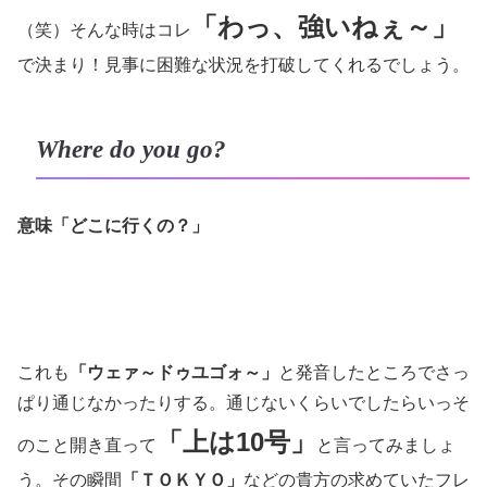
「わっ、強いねぇ～」
（笑）そんな時はコレ
で決まり！見事に困難な状況を打破してくれるでしょう。
Where do you go?
意味「どこに行くの？」
これも
「ウェァ～ドゥユゴォ～」
と発音したところでさっ
ぱり通じなかったりする。通じないくらいでしたらいっそ
「上は10号」
のこと開き直って
と言ってみましょ
う。その瞬間
「ＴＯＫＹＯ」
などの貴方の求めていたフレ