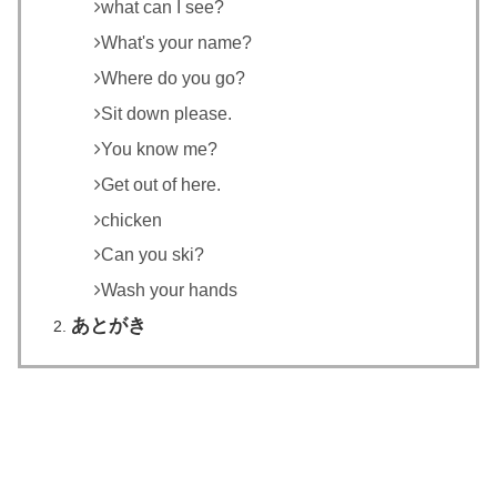
what can I see?
What's your name?
Where do you go?
Sit down please.
You know me?
Get out of here.
chicken
Can you ski?
Wash your hands
あとがき