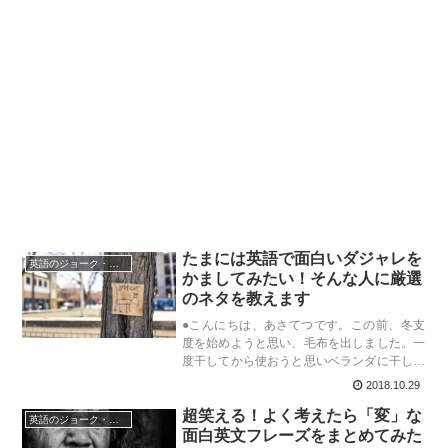
たまには英語で面白いダジャレを
英語のジョーク・ダジャレ
かましてみたい！そんな人に厳選
のネタを教えます
●こんにちは、あさてつです。この前、冬支
度を始めようと思い、毛布を出しました。一
度干してから使おうと思いベランダに干した
ところ……風にさらわれてしまい地面に落ち
2018.10.29
てしまいました。「布団がふっとんだ」とは
超笑える！よく考えたら「変」な
これか！！！……おや、一気に冬がやって
英語のジョーク・ダジャレ
き...
面白英文フレーズをまとめてみた