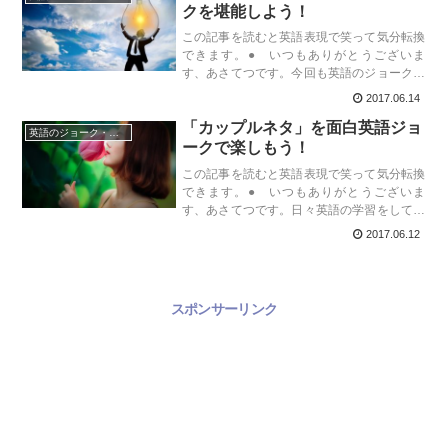
クを堪能しよう！
この記事を読むと英語表現で笑って気分転換
できます。● いつもありがとうございま
す、あさてつです。今回も英語のジョークで
笑ってみましょう。今日はビジネスに関する
2017.06.14
英語の面白ジョーク集めてみました。ぜひ
「カップルネタ」を面白英語ジョ
日々の英語学習の疲れを癒してくれたら幸い
英語のジョーク・ダジャレ
です...
ークで楽しもう！
この記事を読むと英語表現で笑って気分転換
できます。● いつもありがとうございま
す、あさてつです。日々英語の学習をしてい
ると、やれTOEICやら英文法やらで正直疲れ
2017.06.12
てくることもありますよね？確かに日々英語
メールなど、表現のミスは相手にも不快な...
スポンサーリンク