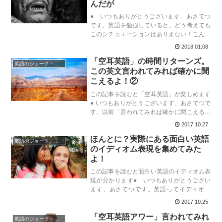
んだが
● いつもありがとうございます、あさてつ
です。英語を勉強していると、どう考えても
このシチュエーションはありえない！こんな
英語使うんだろうか？と思ってしまう英語フ
2018.01.08
レーズがあります。中にはなかなか気の利い
「空耳英語」の時間リターンズ。
た、茶目っ気のあるフレーズとかも。
英語のジョーク・ダジャレ
この英文言われてみれば確かに聞
こえるよ！②
この記事を読むと「空耳英語」が楽しめます
● いつもありがとうございます、あさてつで
す。以前「言われてみれば確かに聞こえる空
耳英語」と称して以下の記事を書かせていた
2017.10.27
だきました。参考までにこれです
ほんとに？実際にある面白い英語
blog.makocho0828.net
英語のジョーク・ダジャレ
のイディオム表現を集めてみた
よ！
この記事を読むと面白い英語のイディオム表
現が分かります● いつもありがとうござい
ます、あさてつです。英語ってイディオム
（熟語）表現が多いですよね。英語独特の言
2017.10.25
い回しなど、中には一生懸命覚えないとなか
「空耳英語アワー」言われてみれ
なか定着してくれないものもあり、英語学習
英語のジョーク・ダジャレ