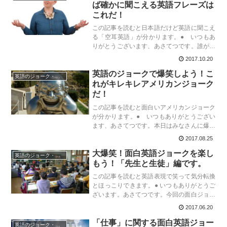
者...
ば確かに聞こえる英語フレーズは
これだ！
この記事を読むと日本語だけど英語に聞こえ
る「空耳英語」が分かります。● いつもあ
りがとうございます、あさてつです。誰が言
ったか知らないが、言われてみれば確かに聞
2017.10.20
こえるそんな英文があるんです。英語の発音
英語のジョークで爆笑しよう！こ
って難しいですよね。ちょっとカタカナっ
英語のジョーク・ダジャレ
ぽ...
れがキレキレアメリカンジョーク
だ！
この記事を読むと面白いアメリカンジョーク
が分かります。● いつもありがとうござい
ます、あさてつです。本日はみなさんに爆笑
してもらいたくてこの記事を書いています。
2017.08.25
いや、人を笑わせるって難しいですよ！？し
大爆笑！面白英語ジョークを楽し
かも英語で。ジョークにはその国の文化や
英語のジョーク・ダジャレ
歴...
もう！「先生と生徒」編です。
この記事を読むと英語表現で笑って気分転換
とほっこりできます。● いつもありがとうご
ざいます。あさてつです。今回の面白ジョー
クのテーマははズバリ「先生と生徒」。なん
2017.06.20
せ学生の大部分は先生と一緒に行動していま
「仕事」に関する面白英語ジョー
すから、それはそれはネタの宝庫なんです...
英語のジョーク・ダジャレ