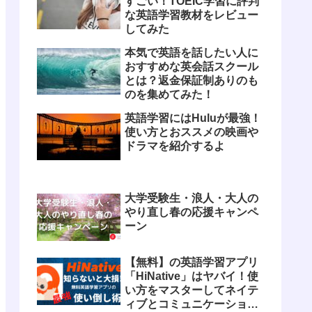
すごい！TOEIC学習に評判
な英語学習教材をレビュー
してみた
本気で英語を話したい人に
おすすめな英会話スクール
とは？返金保証制ありのも
のを集めてみた！
英語学習にはHuluが最強！
使い方とおススメの映画や
ドラマを紹介するよ
大学受験生・浪人・大人の
やり直し春の応援キャンペ
ーン
【無料】の英語学習アプリ
「HiNative」はヤバイ！使
い方をマスターしてネイテ
ィブとコミュニケーション