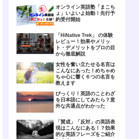
しよう！
オンライン英語塾「まこち
ょ」いよいよ始動！先行予
約受付開始
「HiNative Trek」 の体験
レビュー！効果やメリッ
ト・デメリットをプロの目
から徹底解説
女性を奮い立たせる名言は
こんなにあった！めちゃめ
ちゃ心に響く６つの名言を
教えます
びっくり！英語のことわざ
を日本語にしてみたら？意
外な共通点がわかった
「賛成」「反対」の英語表
現はこんなにある！？効果
的な英語フレーズをご紹介