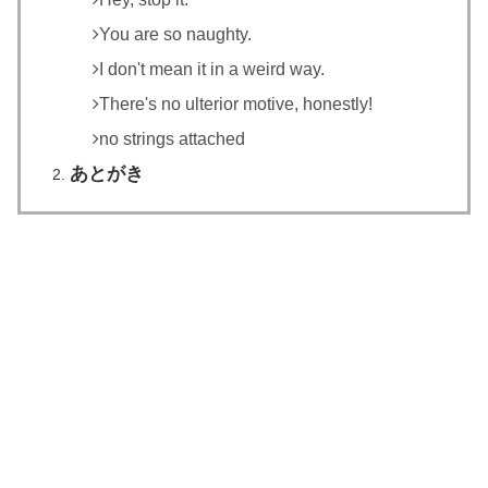
You are so naughty.
I don't mean it in a weird way.
There's no ulterior motive, honestly!
no strings attached
あとがき