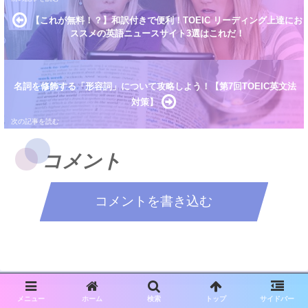
【これが無料！？】和訳付きで便利！TOEIC リーディング上達にお
ススメの英語ニュースサイト3選はこれだ！
名詞を修飾する「形容詞」について攻略しよう！【第7回TOEIC英文法
対策】
コメント
コメントを書き込む
メニュー
ホーム
検索
トップ
サイドバー