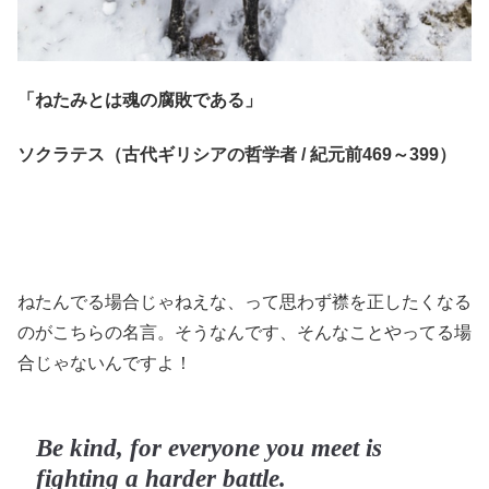
「ねたみとは魂の腐敗である」
ソクラテス（古代ギリシアの哲学者 / 紀元前469～399）
ねたんでる場合じゃねえな、って思わず襟を正したくなる
のがこちらの名言。そうなんです、そんなことやってる場
合じゃないんですよ！
Be kind, for everyone you meet is
fighting a harder battle.