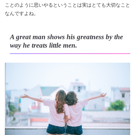
ことのように思いやるということは実はとても大切なこと
なんですよね。
A great man shows his greatness by the
way he treats little men.