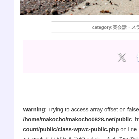
英会話・ス
Warning
: Trying to access array offset on false
/home/makocho/makocho0828.net/public_ht
count/public/class-wpwc-public.php
on line