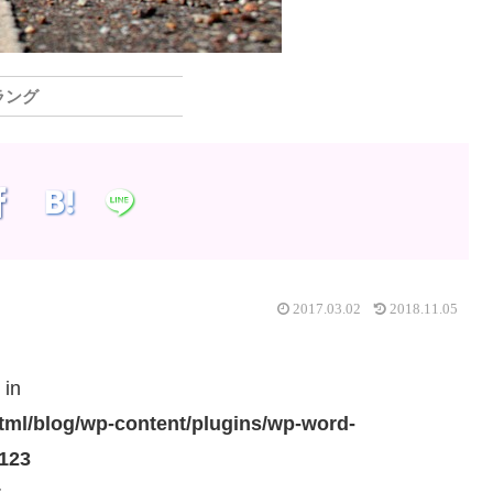
ラング
2017.03.02
2018.11.05
 in
ml/blog/wp-content/plugins/wp-word-
123