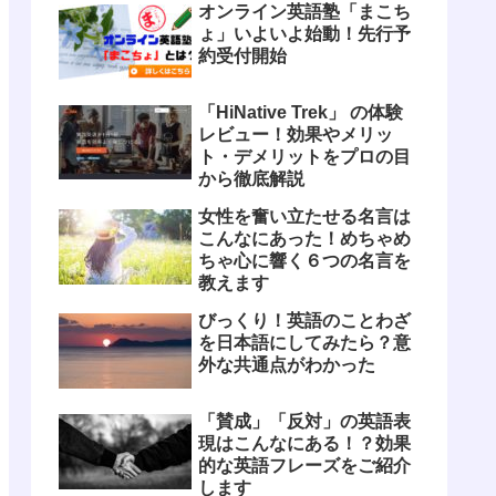
オンライン英語塾「まこち
ょ」いよいよ始動！先行予
約受付開始
「HiNative Trek」 の体験
レビュー！効果やメリッ
ト・デメリットをプロの目
から徹底解説
女性を奮い立たせる名言は
こんなにあった！めちゃめ
ちゃ心に響く６つの名言を
教えます
びっくり！英語のことわざ
を日本語にしてみたら？意
外な共通点がわかった
「賛成」「反対」の英語表
現はこんなにある！？効果
的な英語フレーズをご紹介
します