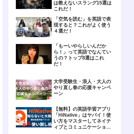
は教えないスラング15選は
これだ！
「空気を読む」を英語で表
現すると？これがよく使う
４選だ！
「もーいやらしいんだか
ら！」って英語でなんてい
うの？トップ8選はこれ
だ！
大学受験生・浪人・大人の
やり直し春の応援キャンペ
ーン
【無料】の英語学習アプリ
「HiNative」はヤバイ！使
い方をマスターしてネイテ
ィブとコミュニケーション
しよう！