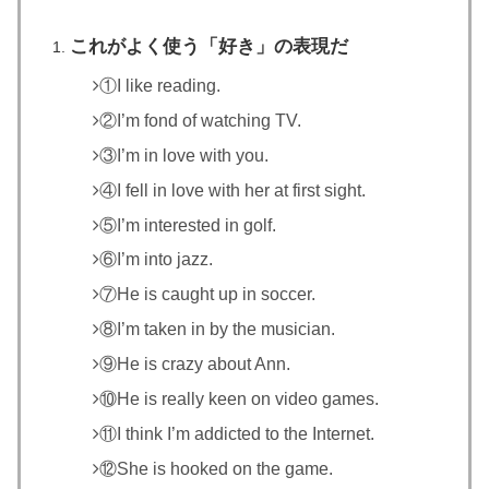
これがよく使う「好き」の表現だ
①I like reading.
②I’m fond of watching TV.
③I’m in love with you.
④I fell in love with her at first sight.
⑤I’m interested in golf.
⑥I’m into jazz.
⑦He is caught up in soccer.
⑧I’m taken in by the musician.
⑨He is crazy about Ann.
⑩He is really keen on video games.
⑪I think I’m addicted to the Internet.
⑫She is hooked on the game.