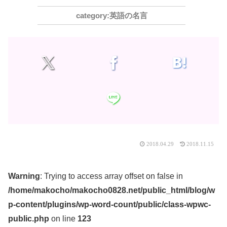
英語の名言
2018.04.29
2018.11.15
Warning
: Trying to access array offset on false in
/home/makocho/makocho0828.net/public_html/blog/w
p-content/plugins/wp-word-count/public/class-wpwc-
public.php
on line
123