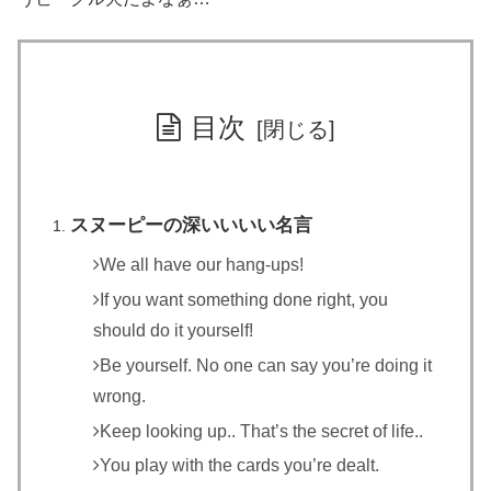
目次
スヌーピーの深いいいい名言
We all have our hang-ups!
If you want something done right, you
should do it yourself!
Be yourself. No one can say you’re doing it
wrong.
Keep looking up.. That’s the secret of life..
You play with the cards you’re dealt.