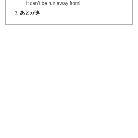
it can’t be run away from!
あとがき