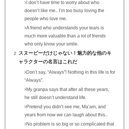
I don’t have time to worry about who
doesn’t like me.. I’m too busy loving the
people who love me.
A friend who understands your tears is
much more valuable than a lot of friends
who only know your smile.
スヌーピーだけじゃない！魅力的な他のキ
ャラクターの名言はこれだ
Don’t say, “Always”! Nothing in this life is for
“Always”.
My granpa says that after all these years,
he still doesn’t understand life.
Pretend you didn’t see me, Ma’am, and
years from now we can laugh about this..
No problem is so big or so complicated that