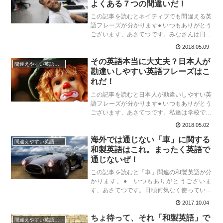
よくある７つの間違いだ！
この記事を読むとネイティブでも間違える英
語フレーズが分かります● いつもありがとう
ございます、あさてつです。みなさんは日々
英語学習を参考書などを使って行っていると
2018.05.09
思いますが、参考書に書いている英語表現っ
その英語本当に大丈夫？日本人が
て正直完璧ですよね（一部誤植等はありま...
間違えやすい英語表現
勘違いしやすい英語フレーズはこ
れだ！
この記事を読むと日本人が勘違いしやすい英
語フレーズが分かります● いつもありがとう
ございます、あさてつです。私達は学校で英
語を学んできましたので、学校で学習した英
2018.05.02
語は間違いがない、安心だと信じて疑ってい
海外では通じない「車」に関する
ません。もちろんおおむねは大丈夫なので...
間違えやすい英語表現
和製英語はこれ。まったく英語で
通じないぜ！
この記事を読むと「車」関連の和製英語が分
かります。● いつもありがとうございま
す、あさてつです。日頃何気なく使っている
英語だと思っていた用語、実はそれ「和製英
2017.10.04
語」だったりします。いや、この和製英語っ
ちょ待って、それ「和製英語」で
て怖いですよね。なまじ日本でめちゃくちゃ
間違えやすい英語表現